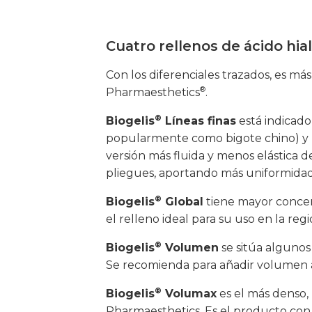
Cuatro rellenos de ácido hia
Con los diferenciales trazados, es má
®
Pharmaesthetics
.
®
Biogelis
Líneas finas
está indicado
popularmente como bigote chino) y líne
versión más fluida y menos elástica d
pliegues, aportando más uniformidad a
®
Biogelis
Global
tiene mayor concent
el relleno ideal para su uso en la re
®
Biogelis
Volumen
se sitúa algunos 
Se recomienda para añadir volumen al
®
Biogelis
Volumax
es el más denso, 
Pharmaesthetics. Es el producto con