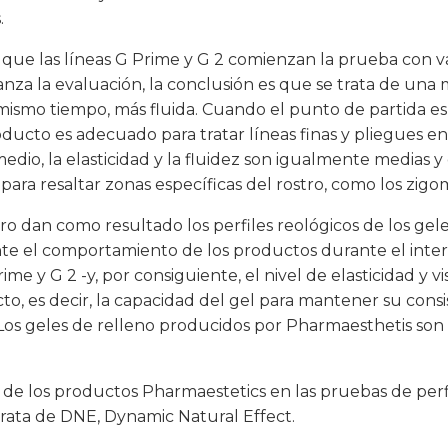
.
tra que las líneas G Prime y G 2 comienzan la prueba con 
nza la evaluación, la conclusión es que se trata de una 
 mismo tiempo, más fluida. Cuando el punto de partida es b
oducto es adecuado para tratar líneas finas y pliegues e
dio, la elasticidad y la fluidez son igualmente medias y
para resaltar zonas específicas del rostro, como los zigo
o dan como resultado los perfiles reológicos de los geles
e el comportamiento de los productos durante el inter
e y G 2 -y, por consiguiente, el nivel de elasticidad y vi
o, es decir, la capacidad del gel para mantener su cons
Los geles de relleno producidos por Pharmaesthetis son
os de los productos Pharmaestetics en las pruebas de per
trata de DNE, Dynamic Natural Effect.