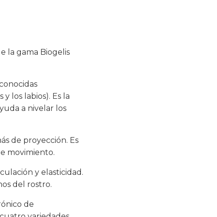
de la gama Biogelis
(conocidas
 los labios). Es la
yuda a nivelar los
más de proyección. Es
 de movimiento.
ulación y elasticidad.
os del rostro.
rónico de
 cuatro variedades