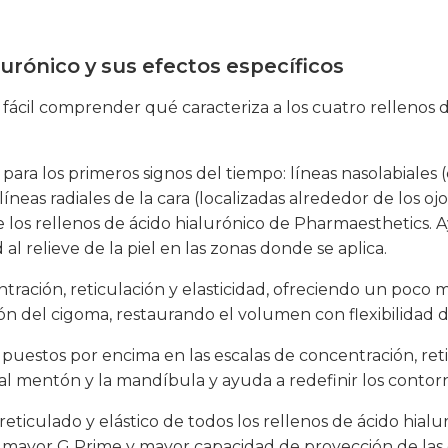
lurónico y sus efectos específicos
s fácil comprender qué caracteriza a los cuatro rellenos 
 para los primeros signos del tiempo: líneas nasolabiales 
as radiales de la cara (localizadas alrededor de los ojos y
e los rellenos de ácido hialurónico de Pharmaesthetics. A
l relieve de la piel en las zonas donde se aplica.
ración, reticulación y elasticidad, ofreciendo un poco 
gión del cigoma, restaurando el volumen con flexibilidad
puestos por encima en las escalas de concentración, retic
 mentón y la mandíbula y ayuda a redefinir los contorn
reticulado y elástico de todos los rellenos de ácido hialu
 mayor G Prime y mayor capacidad de proyección de las