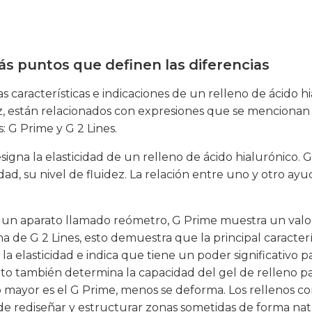
más puntos que definen las diferencias
as características e indicaciones de un relleno de ácido h
u vez, están relacionados con expresiones que se mencio
 G Prime y G 2 Lines.
signa la elasticidad de un relleno de ácido hialurónico. G 
sidad, su nivel de fluidez. La relación entre uno y otro a
on un aparato llamado reómetro, G Prime muestra un valor
e G 2 Lines, esto demuestra que la principal caracterís
la elasticidad e indica que tiene un poder significativo 
o también determina la capacidad del gel de relleno para
 mayor es el G Prime, menos se deforma. Los rellenos con
 de rediseñar y estructurar zonas sometidas de forma na