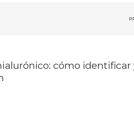
P
ialurónico: cómo identificar 
n