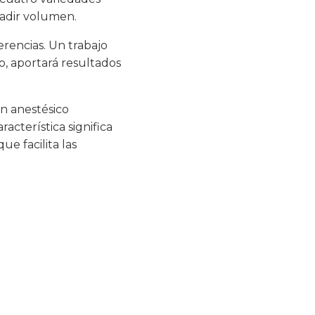
ñadir volumen.
erencias. Un trabajo
o, aportará resultados
n anestésico
acterística significa
e facilita las